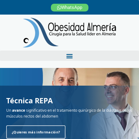
Ir
WhatsApp
al
contenido
Técnica REPA
Un
avance
significativo en el tratamiento quirúrgico de la diástasis de los
músculos rectos del abdomen
¿Quieres más información?