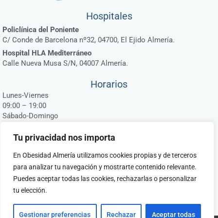
Hospitales
Policlínica del Poniente
C/ Conde de Barcelona nº32, 04700, El Ejido Almería.
Hospital HLA Mediterráneo
Calle Nueva Musa S/N, 04007 Almería.
Horarios
Lunes-Viernes
09:00 – 19:00
Sábado-Domingo
Cerrado
Tu privacidad nos importa
Contáctanos
649 94 97 32
En Obesidad Almería utilizamos cookies propias y de terceros
para analizar tu navegación y mostrarte contenido relevante.
Síguenos
Puedes aceptar todas las cookies, rechazarlas o personalizar
tu elección.
F
Y
I
a
o
n
c
u
s
e
t
t
Gestionar preferencias
Rechazar
Aceptar todas