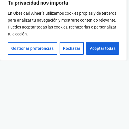
Tu privacidad nos importa
En Obesidad Almería utilizamos cookies propias y de terceros
para analizar tu navegación y mostrarte contenido relevante.
Puedes aceptar todas las cookies, rechazarlas o personalizar
tu elección.
Gestionar preferencias
Rechazar
Aceptar todas
Hospitales
Policlínica del Poniente
C/ Conde de Barcelona nº32, 04700, El Ejido Almería.
Hospital HLA Mediterráneo