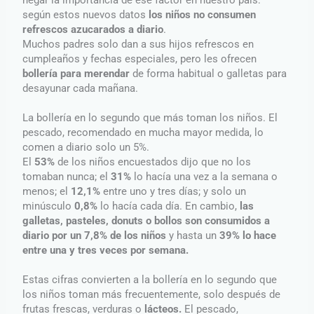
negar la importancia de ese factor en nuestro país:
según estos nuevos datos
los niños no consumen
refrescos azucarados a diario
.
Muchos padres solo dan a sus hijos refrescos en
cumpleaños y fechas especiales, pero les ofrecen
bollería para merendar
de forma habitual o galletas para
desayunar cada mañana.
La bollería en lo segundo que más toman los niños. El
pescado, recomendado en mucha mayor medida, lo
comen a diario solo un 5%.
El
53%
de los niños encuestados dijo que no los
tomaban nunca; el
31%
lo hacía una vez a la semana o
menos; el
12,1%
entre uno y tres días; y solo un
minúsculo
0,8%
lo hacía cada día. En cambio,
las
galletas, pasteles, donuts o bollos son consumidos a
diario por un 7,8% de los niños
y hasta un
39% lo hace
entre una y tres veces por semana.
Estas cifras convierten a la bollería en lo segundo que
los niños toman más frecuentemente, solo después de
frutas frescas, verduras o
lácteos.
El pescado,