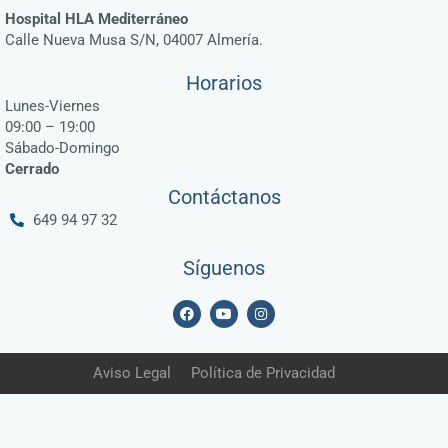
Hospital HLA Mediterráneo
Calle Nueva Musa S/N, 04007 Almería.
Horarios
Lunes-Viernes
09:00 – 19:00
Sábado-Domingo
Cerrado
Contáctanos
649 94 97 32
Síguenos
F
Y
I
a
o
n
c
u
s
e
t
t
b
u
a
Aviso Legal
Política de Privacidad
o
b
g
o
e
r
k
a
m