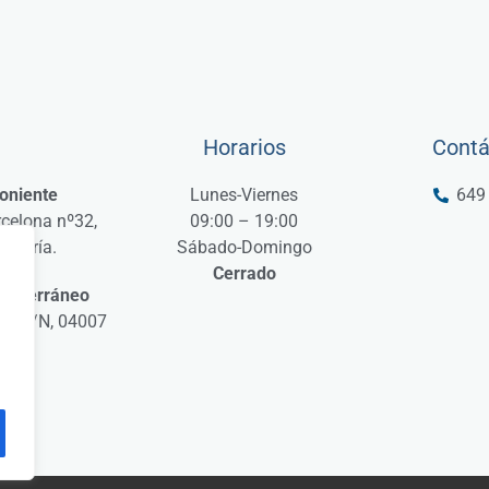
Horarios
Contá
Poniente
Lunes-Viernes
649
celona nº32,
09:00 – 19:00
Almería.
Sábado-Domingo
Cerrado
editerráneo
sa S/N, 04007