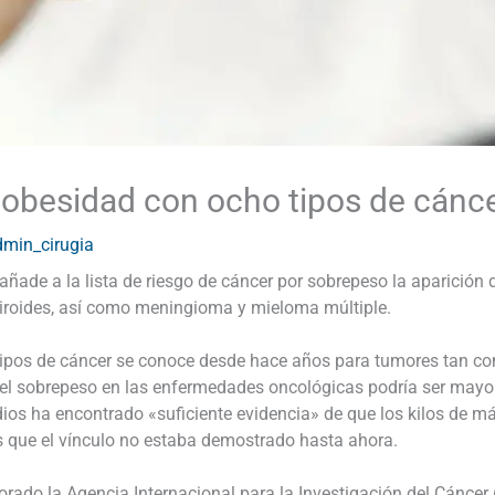
 obesidad con ocho tipos de cánc
dmin_cirugia
añade a la lista de riesgo de cáncer por sobrepeso la aparición 
 tiroides, así como meningioma y mieloma múltiple.
 tipos de cáncer se conoce desde hace años para tumores tan 
el sobrepeso en las enfermedades oncológicas podría ser mayo
dios ha encontrado «suficiente evidencia» de que los kilos de má
s que el vínculo no estaba demostrado hasta ahora.
orado la Agencia Internacional para la Investigación del Cáncer 