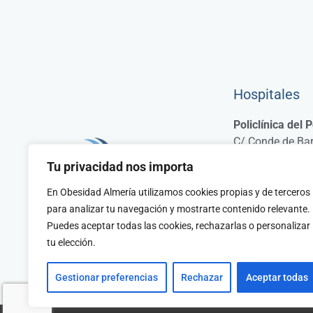
Hospitales
Policlínica del 
C/ Conde de Bar
04700, El Ejido 
Tu privacidad nos importa
Hospital HLA M
En Obesidad Almería utilizamos cookies propias y de terceros
Calle Nueva Mu
para analizar tu navegación y mostrarte contenido relevante.
Almería.
Puedes aceptar todas las cookies, rechazarlas o personalizar
tu elección.
Gestionar preferencias
Rechazar
Aceptar todas