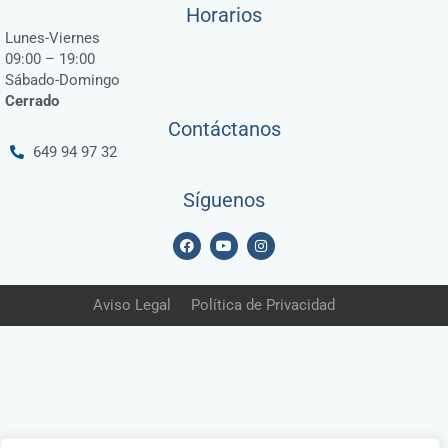
Horarios
Lunes-Viernes
09:00 – 19:00
Sábado-Domingo
Cerrado
Contáctanos
649 94 97 32
Síguenos
F
Y
I
a
o
n
c
u
s
e
t
t
b
u
a
Aviso Legal
Política de Privacidad
o
b
g
o
e
r
k
a
m